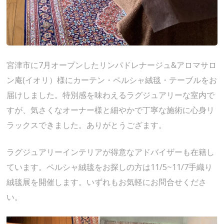
宮津市に7月オープンしたリンパドレナージュ&アロマサロ
ン庵(イオリ）様にカーテン・ペルシャ絨毯・テーブルをお
届けしました。特別感を味わえるラグジュアリーな室内で
すが、気さくなオーナー様と細やかで丁寧な施術に心身リ
ラックスできました。ありがとうござます。
ラグジュアリーインテリアが得意なアドバイザーも在籍し
ています。ペルシャ絨毯をお探しの方は11/5~11/7手織り
絨毯展を開催します。いずれもお気軽にお問合せくださ
い。