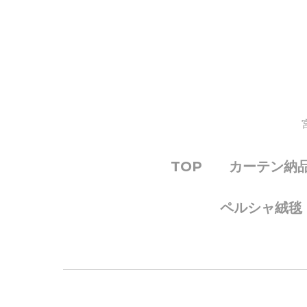
TOP
カーテン納
ペルシャ絨毯