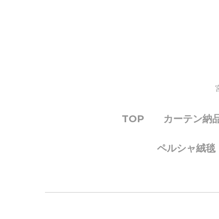
TOP
カーテン納
ペルシャ絨毯