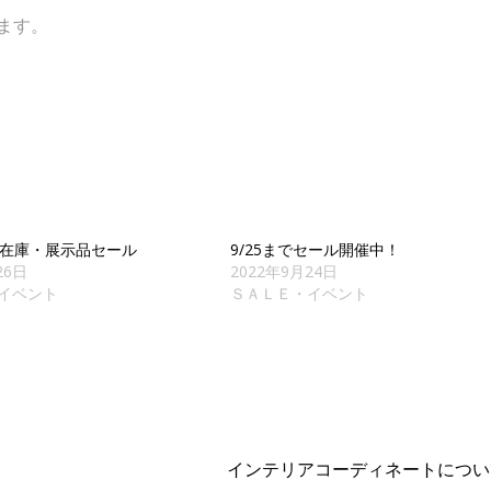
ます。
/31在庫・展示品セール
9/25までセール開催中！
26日
2022年9月24日
イベント
ＳＡＬＥ・イベント
インテリアコーディネートにつ