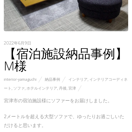
2022年6月9日
【宿泊施設納品事例】
M様
interior-yamaguchi
納品事例
インテリア
,
インテリアコーディネ
ート
,
ソファ
,
ホテルインテリア
,
丹後
,
宮津
宮津市の宿泊施設様にソファーをお届けしました。
2メートルを超える大型ソファで、ゆったりお過ごしいた
だけると思います。