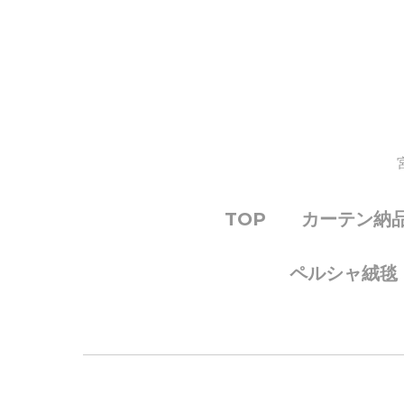
TOP
カーテン納
ペルシャ絨毯