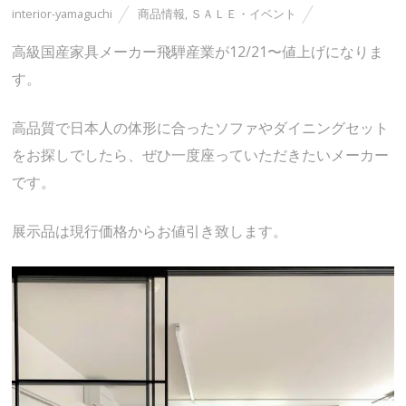
interior-yamaguchi
商品情報
,
ＳＡＬＥ・イベント
高級国産家具メーカー飛騨産業が12/21〜値上げになりま
す。
高品質で日本人の体形に合ったソファやダイニングセット
をお探しでしたら、ぜひ一度座っていただきたいメーカー
です。
展示品は現行価格からお値引き致します。