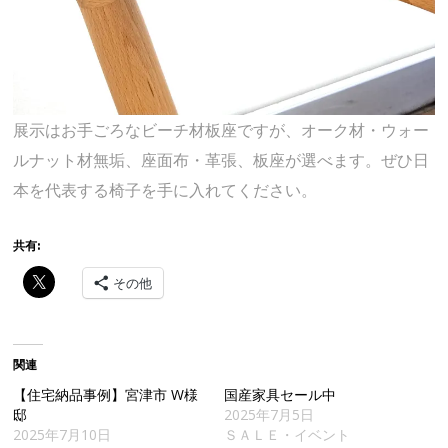
展示はお手ごろなビーチ材板座ですが、オーク材・ウォー
ルナット材無垢、座面布・革張、板座が選べます。ぜひ日
本を代表する椅子を手に入れてください。
共有:
その他
関連
【住宅納品事例】宮津市 W様
国産家具セール中
邸
2025年7月5日
2025年7月10日
ＳＡＬＥ・イベント