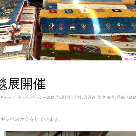
毯展開催
ギャッベ
,
ギャベ
,
ペルシャ絨毯
,
与謝野町
,
丹後
,
京丹後
,
宮津
,
家具
,
手織り絨
毯・ギャベ展示会をしています。