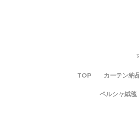
TOP
カーテン納
ペルシャ絨毯