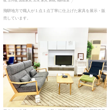
後
,
京丹後
,
国産家具
,
宮津
,
家具
,
舞鶴
,
飛騨産業
飛騨地方で職人が１点１点丁寧に仕上げた家具を展示・販
売しています。