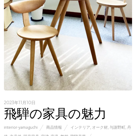
2023年11月10日
飛騨の家具の魅力
interior-yamaguchi
商品情報
インテリア
,
オーク材
,
与謝野町
,
丹