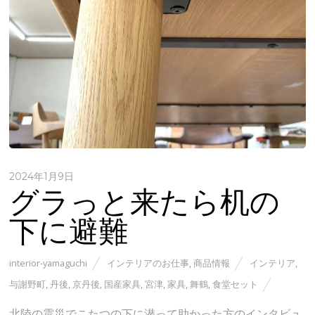
2024年1月9日
グラっと来たら机の
下に避難
interior-yamaguchi
インテリアのお仕事
,
商品情報
インテリア
,
与謝野町
,
丹後
,
京丹後
,
国産家具
,
宮津
,
家具
,
舞鶴
,
食堂セット
北陸の震災でこたつの下に潜って助かった方のインタビュ