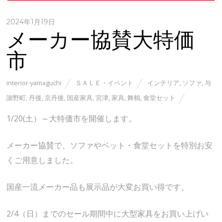
2024年1月19日
メーカー協賛大特価
市
interior-yamaguchi
ＳＡＬＥ・イベント
インテリア
,
ソファ
,
与
謝野町
,
丹後
,
京丹後
,
国産家具
,
宮津
,
家具
,
舞鶴
,
食堂セット
1/20(土）～大特価市を開催します。
メーカー協賛で、ソファやベット・食堂セットを特別お安
くご用意しました。
国産一流メーカー品も展示品が大変お買い得です。
2/4（日）までのセール期間中に大型家具をお買い上げい