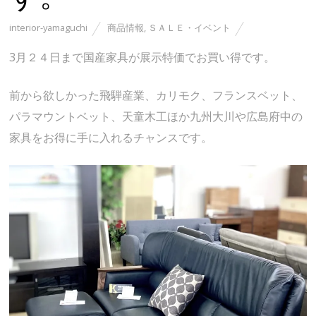
interior-yamaguchi
商品情報
,
ＳＡＬＥ・イベント
3月２４日まで国産家具が展示特価でお買い得です。
前から欲しかった飛騨産業、カリモク、フランスベット、
パラマウントベット、天童木工ほか九州大川や広島府中の
家具をお得に手に入れるチャンスです。