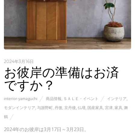
2024年3月16日
お彼岸の準備はお済
ですか？
interior-yamaguchi
商品情報
,
ＳＡＬＥ・イベント
インテリア
,
モダンインテリア
,
与謝野町
,
丹後
,
京丹後
,
仏壇
,
国産家具
,
宮津
,
家具
,
舞
鶴
2024年のお彼岸は3月17日～3月23日。