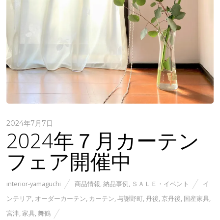
2024年7月7日
2024年７月カーテン
フェア開催中
interior-yamaguchi
商品情報
,
納品事例
,
ＳＡＬＥ・イベント
イ
ンテリア
,
オーダーカーテン
,
カーテン
,
与謝野町
,
丹後
,
京丹後
,
国産家具
,
宮津
,
家具
,
舞鶴