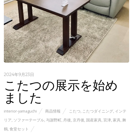
2024年9月23日
こたつの展示を始め
ました
interior-yamaguchi
商品情報
こたつ
,
こたつダイニング
,
インテ
リア
,
ソファーテーブル
,
与謝野町
,
丹後
,
京丹後
,
国産家具
,
宮津
,
家具
,
舞
鶴
,
食堂セット