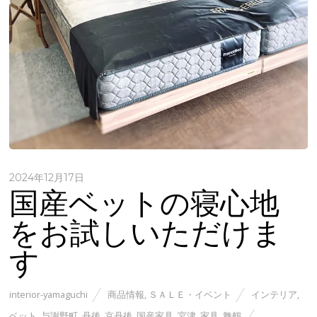
2024年12月17日
国産ベットの寝心地
をお試しいただけま
す
interior-yamaguchi
商品情報
,
ＳＡＬＥ・イベント
インテリア
,
ベット
,
与謝野町
,
丹後
,
京丹後
,
国産家具
,
宮津
,
家具
,
舞鶴