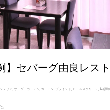
例】セバーグ由良レス
ンテリア
,
オーダーカーテン
,
カーテン
,
ブラインド
,
ロールスクリーン
,
与謝野
た。