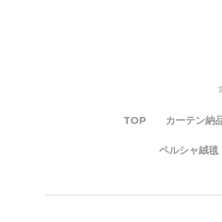
TOP
カーテン納
ペルシャ絨毯