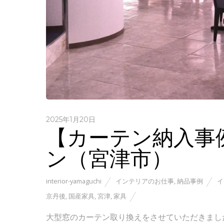
2025年1月20日
【カーテン納入事
ン（宮津市）
interior-yamaguchi
インテリアのお仕事
,
納品事例
イ
京丹後
,
国産家具
,
宮津
,
家具
大型窓のカーテン取り換えをさせていただきまし