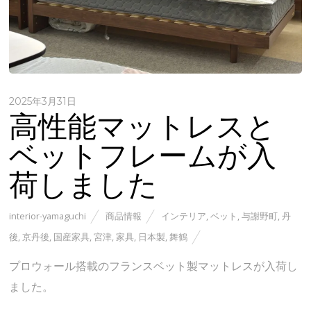
2025年3月31日
高性能マットレスと
ベットフレームが入
荷しました
interior-yamaguchi
商品情報
インテリア
,
ベット
,
与謝野町
,
丹
後
,
京丹後
,
国産家具
,
宮津
,
家具
,
日本製
,
舞鶴
プロウォール搭載のフランスベット製マットレスが入荷し
ました。