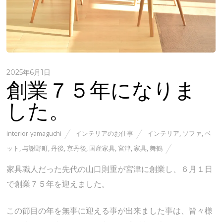
2025年6月1日
創業７５年になりま
した。
interior-yamaguchi
インテリアのお仕事
インテリア
,
ソファ
,
ベ
ット
,
与謝野町
,
丹後
,
京丹後
,
国産家具
,
宮津
,
家具
,
舞鶴
家具職人だった先代の山口則重が宮津に創業し、６月１日
で創業７５年を迎えました。
この節目の年を無事に迎える事が出来ました事は、皆々様