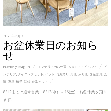
2025年8月9日
お盆休業日のお知ら
せ
interior-yamaguchi
インテリアのお仕事
,
ＳＡＬＥ・イベント
イ
ンテリア
,
ダイニングセット
,
ベット
,
与謝野町
,
丹後
,
京丹後
,
国産家具
,
宮
津
,
家具
,
椅子
,
舞鶴
,
食堂セット
8/12までは通常営業、8/13(水）～16(土) お盆休業を頂き
ます。