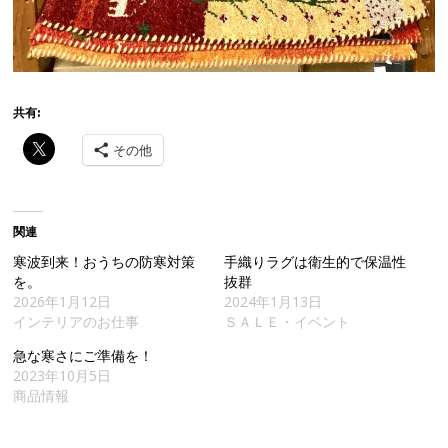
共有:
その他
関連
寒波到来！おうちの防寒対策
手織りラグは衛生的で保温性
を。
抜群
2026年1月12日
2024年1月13日
インテリアのお仕事
ＳＡＬＥ・イベント
急な寒さにご準備を！
2023年10月5日
商品情報