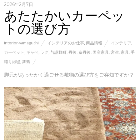
2026年2月7日
あたたかいカーペッ
トの選び方
interior-yamaguchi
インテリアのお仕事
,
商品情報
インテリア
,
カーペット
,
ギャベ
,
ラグ
,
与謝野町
,
丹後
,
京丹後
,
国産家具
,
宮津
,
家具
,
手
織り絨毯
,
舞鶴
脚元があったかく過ごせる敷物の選び方をご存知ですか？