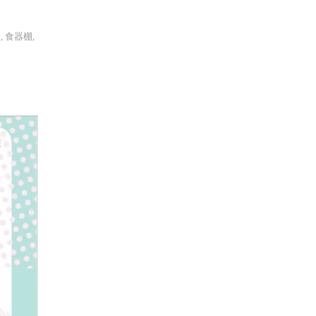
子
,
食器棚
,