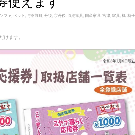
券使えます
ソファ
,
ベット
,
与謝野町
,
丹後
,
京丹後
,
収納家具
,
国産家具
,
宮津
,
家具
,
机
,
椅
ただけます。