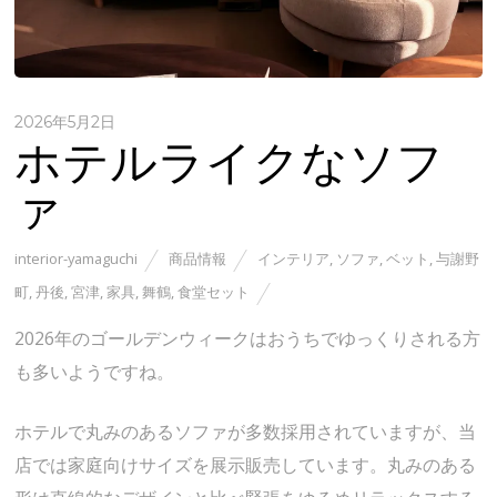
2026年5月2日
ホテルライクなソフ
ァ
interior-yamaguchi
商品情報
インテリア
,
ソファ
,
ベット
,
与謝野
町
,
丹後
,
宮津
,
家具
,
舞鶴
,
食堂セット
2026年のゴールデンウィークはおうちでゆっくりされる方
も多いようですね。
ホテルで丸みのあるソファが多数採用されていますが、当
店では家庭向けサイズを展示販売しています。丸みのある