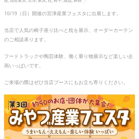
後
,
国産家具
,
宮津
,
家具
,
枕
,
椅子
,
絨毯
,
舞鶴
10/19（日）開催の宮津産業フェスタに出展します。
当店で人気の椅子座り比べと枕を展示、オーダーカーテン
のご相談承ります。
フードトラックや陶芸体験、働く乗り物展示など楽しい企
画いっぱいです。
ご来場の際はぜひ当店ブースにもお立ち寄りください。