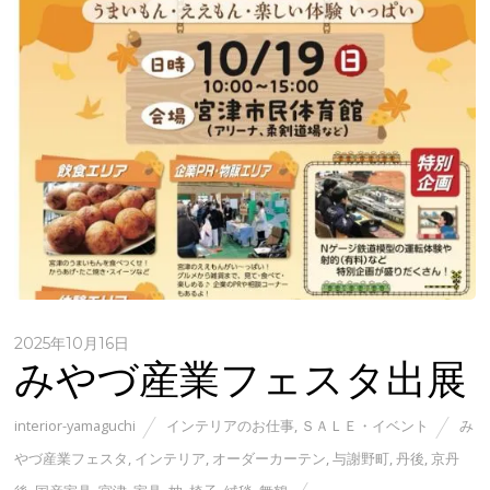
2025年10月16日
みやづ産業フェスタ出展
interior-yamaguchi
インテリアのお仕事
,
ＳＡＬＥ・イベント
み
やづ産業フェスタ
,
インテリア
,
オーダーカーテン
,
与謝野町
,
丹後
,
京丹