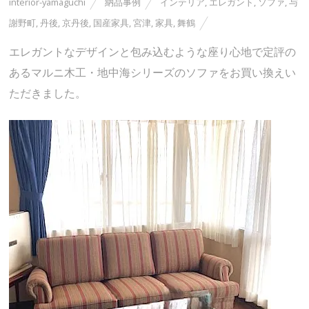
interior-yamaguchi
納品事例
インテリア
,
エレガント
,
ソファ
,
与
謝野町
,
丹後
,
京丹後
,
国産家具
,
宮津
,
家具
,
舞鶴
エレガントなデザインと包み込むような座り心地で定評の
あるマルニ木工・地中海シリーズのソファをお買い換えい
ただきました。