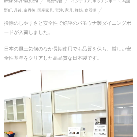
interior-yamaguchi
商品情報
インテリア
,
キッチンボード
,
与謝
野町
,
丹後
,
京丹後
,
国産家具
,
宮津
,
家具
,
舞鶴
,
食器棚
掃除のしやすさと安全性で好評のパモウナ製ダイニングボ
ードが入荷しました。
日本の風土気候のなか長期使用でも品質を保ち、厳しい安
全性基準をクリアした高品質な日本製です。