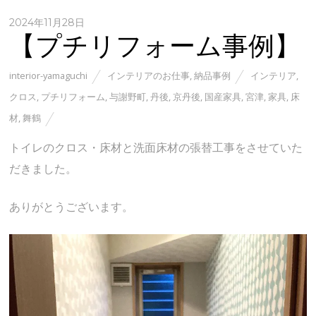
2024年11月28日
【プチリフォーム事例】
interior-yamaguchi
インテリアのお仕事
,
納品事例
インテリア
,
クロス
,
プチリフォーム
,
与謝野町
,
丹後
,
京丹後
,
国産家具
,
宮津
,
家具
,
床
材
,
舞鶴
トイレのクロス・床材と洗面床材の張替工事をさせていた
だきました。
ありがとうございます。