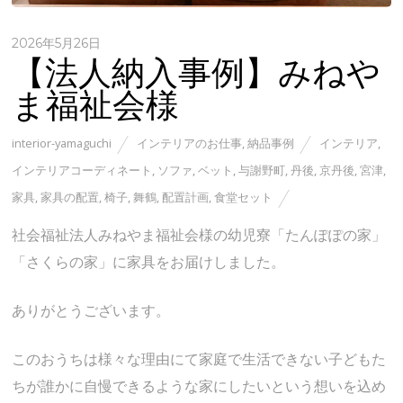
2026年5月26日
【法人納入事例】みねや
ま福祉会様
interior-yamaguchi
インテリアのお仕事
,
納品事例
インテリア
,
インテリアコーディネート
,
ソファ
,
ベット
,
与謝野町
,
丹後
,
京丹後
,
宮津
,
家具
,
家具の配置
,
椅子
,
舞鶴
,
配置計画
,
食堂セット
社会福祉法人みねやま福祉会様の幼児寮「たんぽぽの家」
「さくらの家」に家具をお届けしました。
ありがとうございます。
このおうちは様々な理由にて家庭で生活できない子どもた
ちが誰かに自慢できるような家にしたいという想いを込め