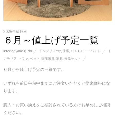
2026年6月6日
６月～値上げ予定一覧
interior-yamaguchi
インテリアのお仕事
,
ＳＡＬＥ・イベント
イ
ンテリア
,
ソファ
,
ベット
,
国産家具
,
家具
,
食堂セット
６月から値上げ予定の一覧です。
いずれも前日午前中までにご注文いただくと従来価格にな
ります。
購入・お買い換えをご検討されている方はお早めにご相談
ください。