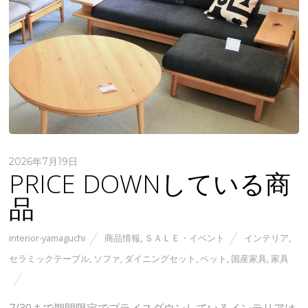
2026年7月19日
PRICE DOWNしている商
品
interior-yamaguchi
商品情報
,
ＳＡＬＥ・イベント
インテリア
,
セラミックテーブル
,
ソファ
,
ダイニングセット
,
ベット
,
国産家具
,
家具
7/30まで期間限定でプライスダウンしているインテリアは