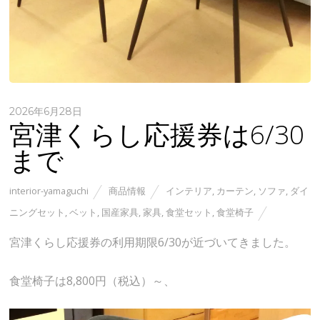
2026年6月28日
宮津くらし応援券は6/30
まで
interior-yamaguchi
商品情報
インテリア
,
カーテン
,
ソファ
,
ダイ
ニングセット
,
ベット
,
国産家具
,
家具
,
食堂セット
,
食堂椅子
宮津くらし応援券の利用期限6/30が近づいてきました。
食堂椅子は8,800円（税込）～、