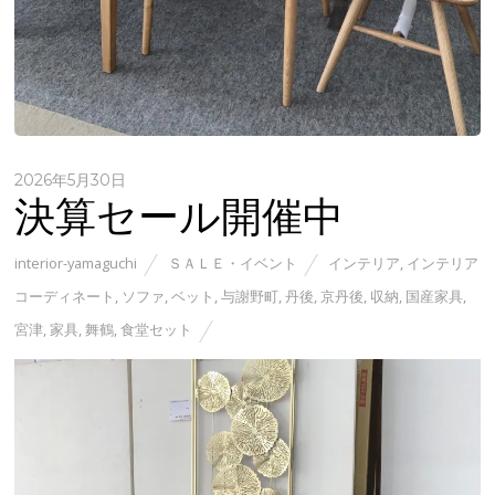
2026年5月30日
決算セール開催中
interior-yamaguchi
ＳＡＬＥ・イベント
インテリア
,
インテリア
コーディネート
,
ソファ
,
ベット
,
与謝野町
,
丹後
,
京丹後
,
収納
,
国産家具
,
宮津
,
家具
,
舞鶴
,
食堂セット