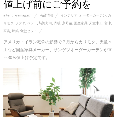
値上げ前にご予約を
interior-yamaguchi
商品情報
インテリア
,
オーダーカーテン
,
カ
リモク
,
ソファ
,
ベット
,
与謝野町
,
丹後
,
京丹後
,
国産家具
,
天童木工
,
宮津
,
家具
,
舞鶴
,
食堂セット
アメリカ・イラン戦争の影響で７月からカリモク、天童木
工など国産家具メーカー、サンゲツオーダーカーテンが10
～30％値上げ予定です。