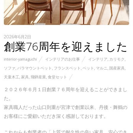
2026年6月2日
創業76周年を迎えました
interior-yamaguchi
インテリアのお仕事
インテリア
,
カリモク
,
ソファ
,
パラマウントベット
,
フランスベット
,
ベット
,
マルニ
,
国産家具
,
天童木工
,
家具
,
飛騨産業
,
食堂セット
２０２６年６月１日創業７６周年を迎えることができまし
た。
家具職人だった山口則重が宮津で創業以来、丹後・舞鶴の
お客様にご愛顧いただき深く感謝しております。
これからも創業者の「上質で耐久性の良い家具、安心でき