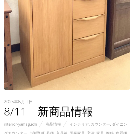
2025年8月11日
8/11 新商品情報
interior-yamaguchi
商品情報
インテリア
,
カウンター
,
ダイニン
グカウンター
,
与謝野町
,
丹後
,
京丹後
,
国産家具
,
宮津
,
家具
,
舞鶴
,
食器棚