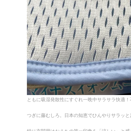
ともに吸湿発散性にすぐれ一晩中サラサラ快適！
つぎに藤むしろ。日本の知恵でひんやりサラッと
特に玄関用はおうちの第一印象を「涼しい」と感