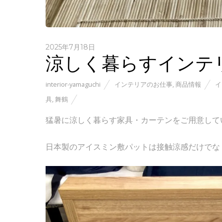
2025年7月18日
涼しく暮らすインテ
interior-yamaguchi
インテリアのお仕事
,
商品情報
イ
具
,
舞鶴
猛暑に涼しく暮らす家具・カーテンをご用意して
日本製のアイスミン敷パットは接触涼感だけでな