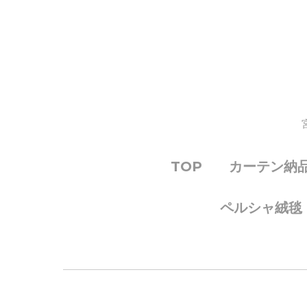
TOP
カーテン納
ペルシャ絨毯