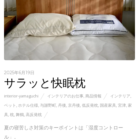
2025年6月19日
サラッと快眠枕
interior-yamaguchi
インテリアのお仕事
,
商品情報
インテリア
,
ベット
,
ホテル仕様
,
与謝野町
,
丹後
,
京丹後
,
低反発枕
,
国産家具
,
宮津
,
家
具
,
枕
,
舞鶴
,
高反発枕
夏の寝苦しさ対策のキーポイントは「湿度コントロー
ル」。