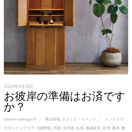
2024年3月16日
お彼岸の準備はお済です
か？
interior-yamaguchi
商品情報
,
ＳＡＬＥ・イベント
インテリア
,
モダンインテリア
,
与謝野町
,
丹後
,
京丹後
,
仏壇
,
国産家具
,
宮津
,
家具
,
舞