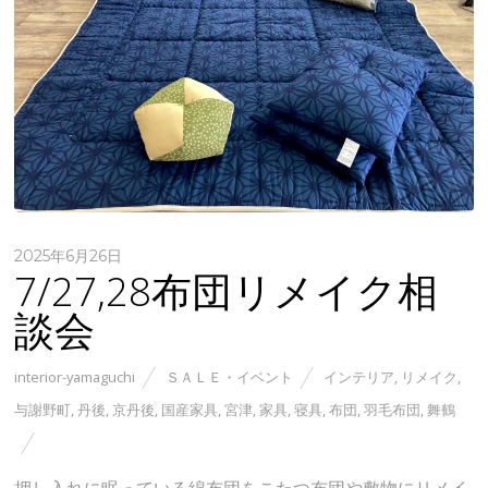
2025年6月26日
7/27,28布団リメイク相
談会
interior-yamaguchi
ＳＡＬＥ・イベント
インテリア
,
リメイク
,
与謝野町
,
丹後
,
京丹後
,
国産家具
,
宮津
,
家具
,
寝具
,
布団
,
羽毛布団
,
舞鶴
押し入れに眠っている綿布団をこたつ布団や敷物にリメイ