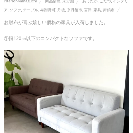
interior-yamaguchi
商品情報
,
未分類
あったか
,
こたつ
,
インテリ
ア
,
ソファ
,
テーブル
,
与謝野町
,
丹後
,
京丹後市
,
宮津
,
家具
,
舞鶴市
お財布が喜ぶ嬉しい価格の家具が入荷しました。
①幅120㎝以下のコンパクトなソファです。