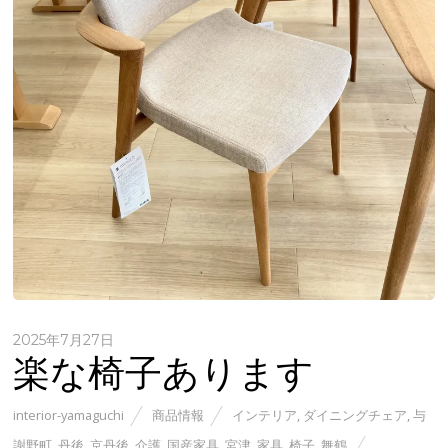
2025年7月27日
楽な椅子あります
interior-yamaguchi
商品情報
インテリア
,
ダイニングチェア
,
与
謝野町
,
丹後
,
京丹後
,
介護
,
国産家具
,
宮津
,
家具
,
椅子
,
舞鶴