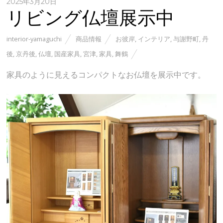
2025年3月20日
リビング仏壇展示中
interior-yamaguchi
商品情報
お彼岸
,
インテリア
,
与謝野町
,
丹
後
,
京丹後
,
仏壇
,
国産家具
,
宮津
,
家具
,
舞鶴
家具のように見えるコンパクトなお仏壇を展示中です。