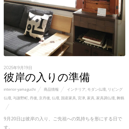
2025年9月19日
彼岸の入りの準備
interior-yamaguchi
商品情報
インテリア
,
モダン仏壇
,
リビング
仏壇
,
与謝野町
,
丹後
,
京丹後
,
仏壇
,
国産家具
,
宮津
,
家具
,
家具調仏壇
,
舞鶴
9月20日は彼岸の入り、ご先祖への気持ちを形にする日で
す。