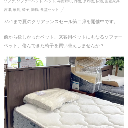
ソファ
,
ソファーベット
,
ベット
,
与謝野町
,
丹後
,
京丹後
,
仏壇
,
国産家具
,
宮津
,
家具
,
椅子
,
舞鶴
,
食堂セット
7/21まで夏のクリアランスセール第二弾を開催中です。
前から欲しかったベット、来客用ベットにもなるソファー
ベット、傷んできた椅子を買い替えしませんか？