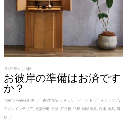
2024年3月16日
お彼岸の準備はお済です
か？
interior-yamaguchi
商品情報
,
ＳＡＬＥ・イベント
インテリア
,
モダンインテリア
,
与謝野町
,
丹後
,
京丹後
,
仏壇
,
国産家具
,
宮津
,
家具
,
舞
鶴