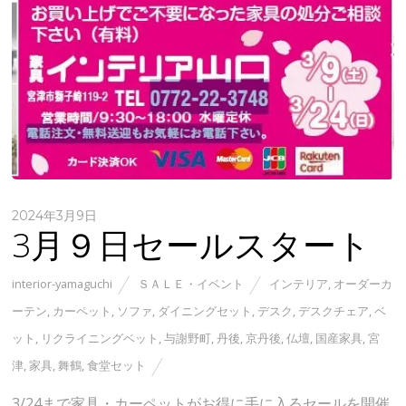
2024年3月9日
3月９日セールスタート
interior-yamaguchi
ＳＡＬＥ・イベント
インテリア
,
オーダーカ
ーテン
,
カーペット
,
ソファ
,
ダイニングセット
,
デスク
,
デスクチェア
,
ベ
ット
,
リクライニングベット
,
与謝野町
,
丹後
,
京丹後
,
仏壇
,
国産家具
,
宮
津
,
家具
,
舞鶴
,
食堂セット
3/24まで家具・カーペットがお得に手に入るセールを開催