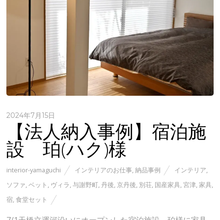
2024年7月15日
【法人納入事例】宿泊施
設 珀(ハク)様
interior-yamaguchi
インテリアのお仕事
,
納品事例
インテリア
,
ソファ
,
ベット
,
ヴィラ
,
与謝野町
,
丹後
,
京丹後
,
別荘
,
国産家具
,
宮津
,
家具
,
宿
,
食堂セット
7/1天橋立運河沿いにオープンした宿泊施設 珀様に家具