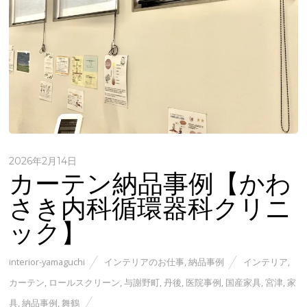
2026年2月14日
カーテン納品事例【かわ
さき内科循環器科クリニ
ック】
interior-yamaguchi
インテリアのお仕事
,
納品事例
インテリア
,
カーテン
,
ロールスクリーン
,
与謝野町
,
丹後
,
医院事例
,
国産家具
,
宮津
,
家
具
,
納品事例
,
舞鶴