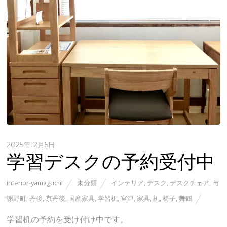
2025年12月5日
学習デスクの予約受付中
interior-yamaguchi
未分類
インテリア
,
デスク
,
デスクチェア
,
与
謝野町
,
丹後
,
京丹後
,
国産家具
,
学習机
,
宮津
,
家具
,
机
,
椅子
,
舞鶴
学習机の予約を受け付け中です。