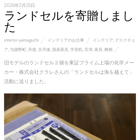
2026年3月25日
ランドセルを寄贈しまし
た
interior-yamaguchi
インテリアのお仕事
インテリア
,
デスクチェ
ア
,
与謝野町
,
丹後
,
京丹後
,
国産家具
,
学習机
,
宮津
,
家具
,
舞鶴
旧モデルのランドセル２個を東証プライム上場の化学メー
カー・株式会社クラレさんの「ランドセルは海を越えて」
活動に送りました。