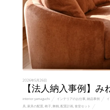
2026年5月26日
【法人納入事例】み
interior-yamaguchi
インテリアのお仕事
,
納品事例
イ
具
,
家具の配置
,
椅子
,
舞鶴
,
配置計画
,
食堂セット