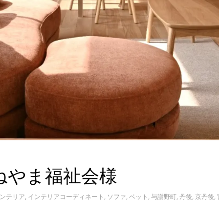
ねやま福祉会様
ンテリア
,
インテリアコーディネート
,
ソファ
,
ベット
,
与謝野町
,
丹後
,
京丹後
,