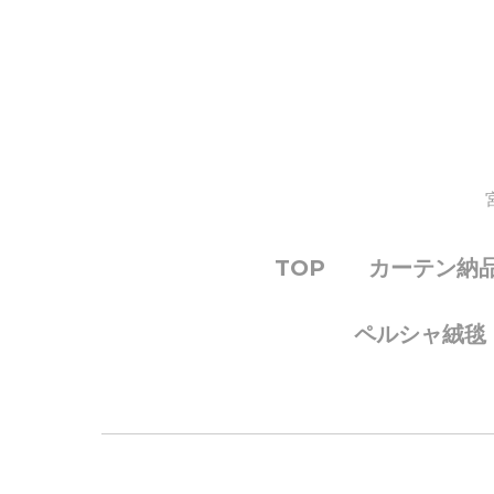
TOP
カーテン納
ペルシャ絨毯