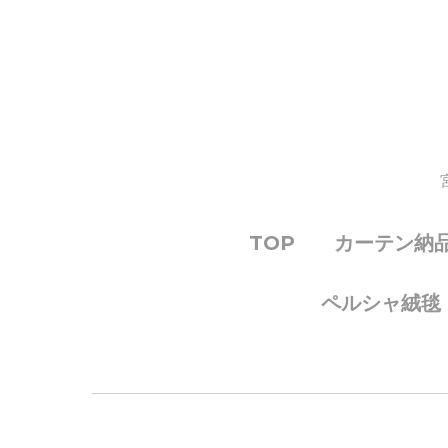
TOP
カーテン納
ペルシャ絨毯