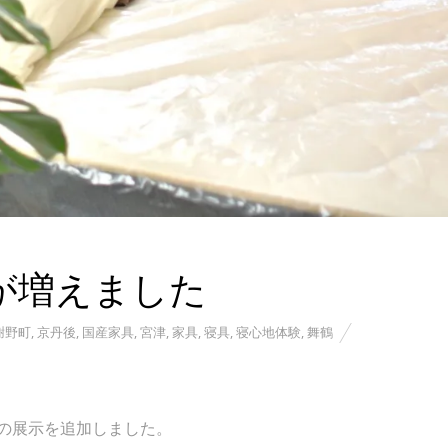
が増えました
謝野町
,
京丹後
,
国産家具
,
宮津
,
家具
,
寝具
,
寝心地体験
,
舞鶴
の展示を追加しました。