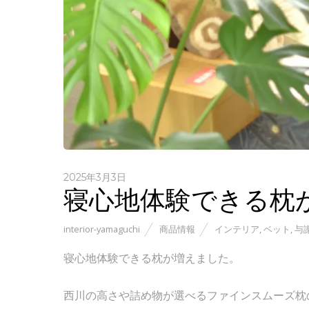
2025年3月3日
寝心地体験できる枕
interior-yamaguchi
商品情報
インテリア
,
ベット
,
与
寝心地体験できる枕が増えました。
西川の高さや詰め物が選べるファインスムーズ枕