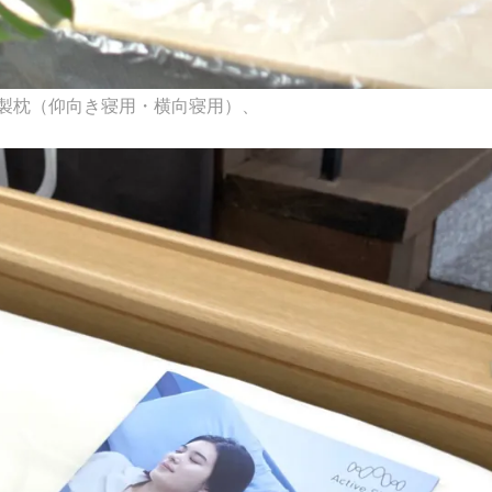
製枕（仰向き寝用・横向寝用）、