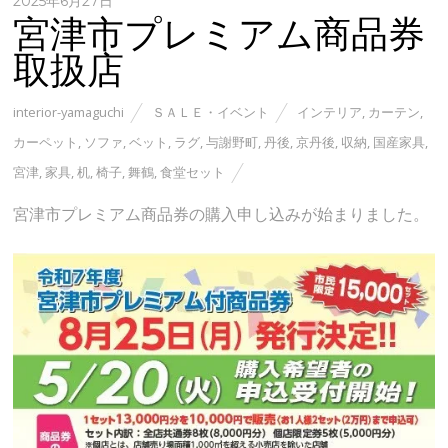
2025年6月27日
宮津市プレミアム商品券
取扱店
interior-yamaguchi
ＳＡＬＥ・イベント
インテリア
,
カーテン
,
カーペット
,
ソファ
,
ベット
,
ラグ
,
与謝野町
,
丹後
,
京丹後
,
収納
,
国産家具
,
宮津
,
家具
,
机
,
椅子
,
舞鶴
,
食堂セット
宮津市プレミアム商品券の購入申し込みが始まりました。