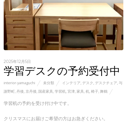
2025年12月5日
学習デスクの予約受付中
interior-yamaguchi
未分類
インテリア
,
デスク
,
デスクチェア
,
与
謝野町
,
丹後
,
京丹後
,
国産家具
,
学習机
,
宮津
,
家具
,
机
,
椅子
,
舞鶴
学習机の予約を受け付け中です。
クリスマスにお届けご希望の方はお急ぎください。