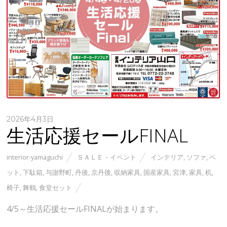
2026年4月3日
生活応援セールFINAL
interior-yamaguchi
ＳＡＬＥ・イベント
インテリア
,
ソファ
,
ベ
ット
,
下駄箱
,
与謝野町
,
丹後
,
京丹後
,
収納家具
,
国産家具
,
宮津
,
家具
,
机
,
椅子
,
舞鶴
,
食堂セット
4/5～生活応援セールFINALが始まります。