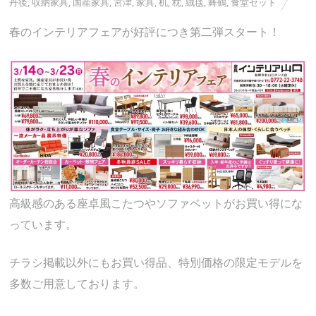
丹後
,
収納家具
,
国産家具
,
宮津
,
家具
,
机
,
枕
,
絨毯
,
舞鶴
,
食堂セット
春のインテリアフェアが好評につき第二弾スタート！
高級感のある座卓風こたつやソファベットがお買い得にな
っています。
チラシ掲載以外にもお買い得品、特別価格の限定モデルを
多数ご用意しております。