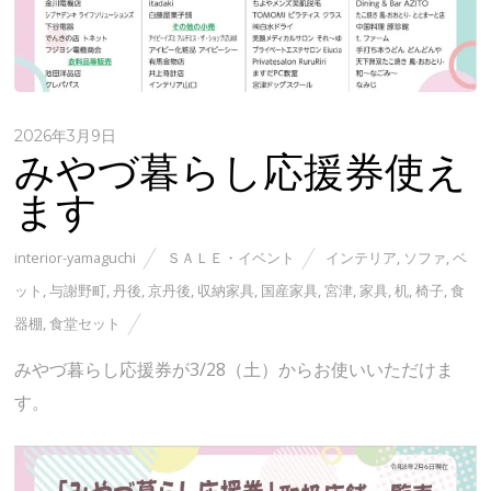
2026年3月9日
みやづ暮らし応援券使え
ます
interior-yamaguchi
ＳＡＬＥ・イベント
インテリア
,
ソファ
,
ベ
ット
,
与謝野町
,
丹後
,
京丹後
,
収納家具
,
国産家具
,
宮津
,
家具
,
机
,
椅子
,
食
器棚
,
食堂セット
みやづ暮らし応援券が3/28（土）からお使いいただけま
す。