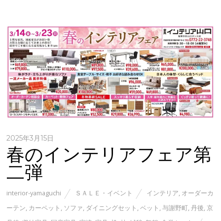
2025年3月15日
春のインテリアフェア第
二弾
interior-yamaguchi
ＳＡＬＥ・イベント
インテリア
,
オーダーカ
ーテン
,
カーペット
,
ソファ
,
ダイニングセット
,
ベット
,
与謝野町
,
丹後
,
京