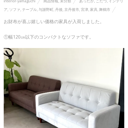
interior-yamaguchi
商品情報
,
未分類
あったか
,
こたつ
,
インテリ
ア
,
ソファ
,
テーブル
,
与謝野町
,
丹後
,
京丹後市
,
宮津
,
家具
,
舞鶴市
お財布が喜ぶ嬉しい価格の家具が入荷しました。
①幅120㎝以下のコンパクトなソファです。