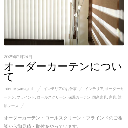
2025年2月24日
オーダーカーテンについ
て
interior-yamaguchi
インテリアのお仕事
インテリア
,
オーダーカ
ーテン
,
ブラインド
,
ロールスクリーン
,
保温カーテン
,
国産家具
,
家具
,
遮
熱レース
オーダーカーテン・ロールスクリーン・ブラインドのご相
談から御見積・取付をやっています。