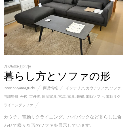
2025年6月22日
暮らし方とソファの形
interior-yamaguchi
商品情報
インテリア
,
カウチソファ
,
ソファ
,
与謝野町
,
丹後
,
京丹後
,
国産家具
,
宮津
,
家具
,
舞鶴
,
電動ソファ
,
電動リク
ライニングソファ
カウチ、電動リクライニング、ハイバックなど暮らしに合
わせて様々な形のソファを展示しています。