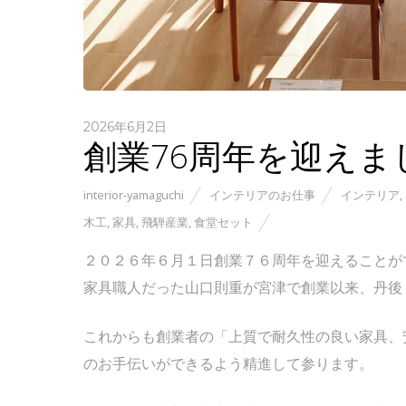
2026年6月2日
創業76周年を迎えま
interior-yamaguchi
インテリアのお仕事
インテリア
,
木工
,
家具
,
飛騨産業
,
食堂セット
２０２６年６月１日創業７６周年を迎えることが
家具職人だった山口則重が宮津で創業以来、丹後
これからも創業者の「上質で耐久性の良い家具、
のお手伝いができるよう精進して参ります。