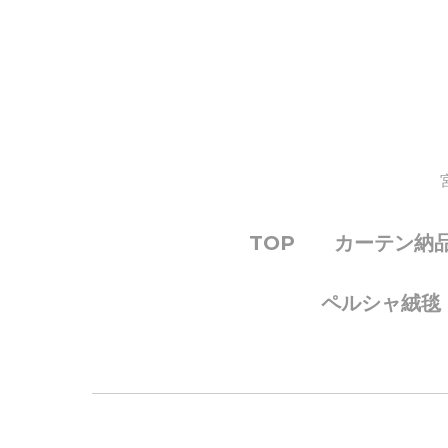
TOP
カーテン納
ペルシャ絨毯