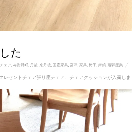
ました
チェア
,
与謝野町
,
丹後
,
京丹後
,
国産家具
,
宮津
,
家具
,
椅子
,
舞鶴
,
飛騨産業
クレセントチェア張り座チェア、チェアクッションが入荷しま