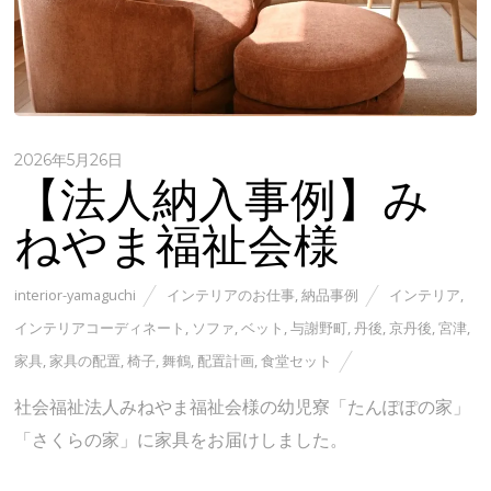
2026年5月26日
【法人納入事例】み
ねやま福祉会様
interior-yamaguchi
インテリアのお仕事
,
納品事例
インテリア
,
インテリアコーディネート
,
ソファ
,
ベット
,
与謝野町
,
丹後
,
京丹後
,
宮津
,
家具
,
家具の配置
,
椅子
,
舞鶴
,
配置計画
,
食堂セット
社会福祉法人みねやま福祉会様の幼児寮「たんぽぽの家」
「さくらの家」に家具をお届けしました。