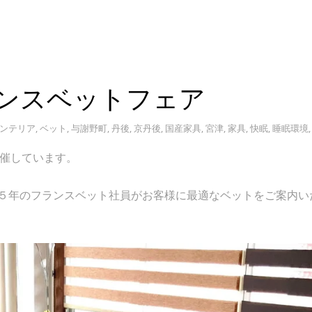
)フランスベットフェア
ンテリア
,
ベット
,
与謝野町
,
丹後
,
京丹後
,
国産家具
,
宮津
,
家具
,
快眠
,
睡眠環境
開催しています。
５年のフランスベット社員がお客様に最適なベットをご案内い