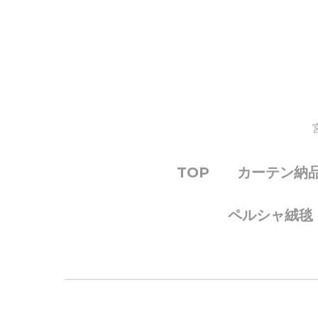
TOP
カーテン納
ペルシャ絨毯