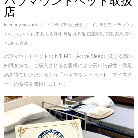
パラマウントベット取扱
店
interior-yamaguchi
インテリアのお仕事
インテリア
,
パラマウン
トベット
,
ベット
,
不眠
,
与謝野町
,
丹後
,
京丹後
,
国産家具
,
宮津
,
家具
,
寝つ
き
,
眠り
,
睡眠
パラマウントベットのINTIME・Active Sleepに関する高い
知識を持ち、ご購入されるお客様により高い納得性・満足
感を得ていただけるよう「パラマウントベッド マイスタ
ー」の資格を取得しました。