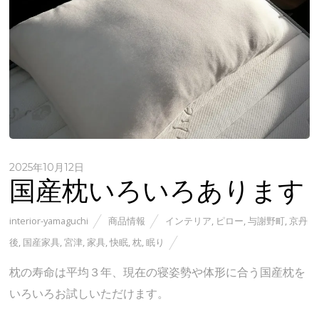
2025年10月12日
国産枕いろいろあります
interior-yamaguchi
商品情報
インテリア
,
ピロー
,
与謝野町
,
京丹
後
,
国産家具
,
宮津
,
家具
,
快眠
,
枕
,
眠り
枕の寿命は平均３年、現在の寝姿勢や体形に合う国産枕を
いろいろお試しいただけます。