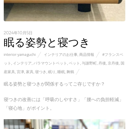
2024年10月5日
眠る姿勢と寝つき
interior-yamaguchi
インテリアのお仕事
,
商品情報
#フランスベ
ット
,
インテリア
,
パラマウントベット
,
ベット
,
与謝野町
,
丹後
,
京丹後
,
国
産家具
,
宮津
,
家具
,
寝つき
,
眠り
,
睡眠
,
舞鶴
眠る姿勢と寝つきが関係するってご存じですか？
寝つきの改善には「呼吸のしやすさ」「腰への負担軽減」
「寝心地」がポイント。