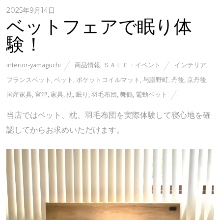
2025年9月14日
ベットフェアで眠り体
験！
interior-yamaguchi
商品情報
,
ＳＡＬＥ・イベント
インテリア
,
フランスベット
,
ベット
,
ポケットコイルマット
,
与謝野町
,
丹後
,
京丹後
,
国産家具
,
宮津
,
家具
,
枕
,
眠り
,
羽毛布団
,
舞鶴
,
電動ベット
当店ではベット、枕、羽毛布団を実際体験して寝心地を確
認してからお求めいただけます。